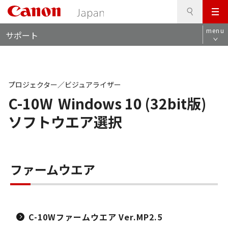
検
このページの本文へ
メ
索
ロ
ニ
menu
サポート
ー
ュ
カ
ー
ル
ナ
ビ
プロジェクター／ビジュアライザー
C-10W
Windows 10 (32bit版)
ソフトウエア選択
ファームウエア
C-10Wファームウエア Ver.MP2.5