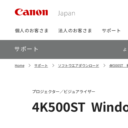
グ
個人のお客さま
法人のお客さま
サポート
ロ
ー
ロ
サポート
バ
よ
ー
ル
カ
ナ
サ
ル
Home
サポート
ソフトウエアダウンロード
4K500S
イ
ビ
ナ
ト
ビ
内
の
現
プロジェクター／ビジュアライザー
在
位
4K500ST
Windo
置