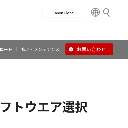
検
Canon Global
索
C
o
u
n
t
r
お問い合わせ
ロード
修理・メンテナンス
y
&
R
e
g
i
o
フトウエア選択
n