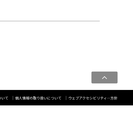
ペ
ー
ジ
ト
ついて
個人情報の取り扱いについて
ウェブアクセシビリティ―方針
ッ
プ
へ