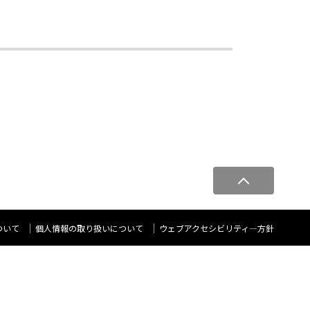
ペ
ー
ジ
ト
ついて
個人情報の取り扱いについて
ウェブアクセシビリティ―方針
ッ
プ
へ