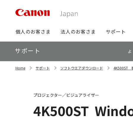
グ
個人のお客さま
法人のお客さま
サポート
ロ
ー
ロ
サポート
バ
よ
ー
ル
カ
ナ
サ
ル
Home
サポート
ソフトウエアダウンロード
4K500S
イ
ビ
ナ
ト
ビ
内
の
現
プロジェクター／ビジュアライザー
在
位
4K500ST
Windo
置