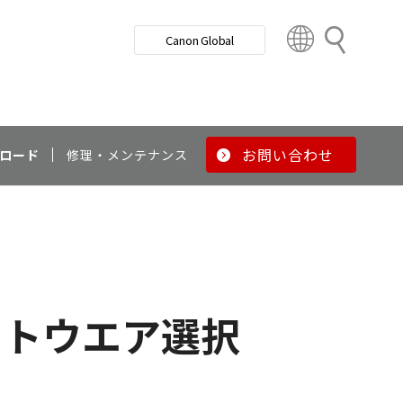
検
Canon Global
索
C
o
u
n
t
r
お問い合わせ
ロード
修理・メンテナンス
y
&
R
e
g
i
o
フトウエア選択
n