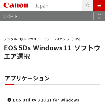
検
このページの本文へ
メ
索
ロ
ニ
menu
サポート
ー
ュ
カ
ー
ル
ナ
ビ
デジタル一眼レフカメラ／ミラーレスカメラ（EOS）
EOS 5Ds
Windows 11
ソフトウ
エア選択
アプリケーション
EOS Utility 3.20.21 for Windows