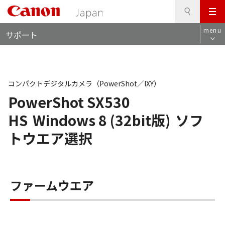
検
このページの本文へ
メ
索
ロ
ニ
menu
サポート
ー
ュ
カ
ー
ル
ナ
ビ
コンパクトデジタルカメラ（PowerShot／IXY）
PowerShot SX530
HS
Windows 8 (32bit版)
ソフ
トウエア選択
ファームウエア