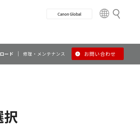
検
Canon Global
索
C
o
u
n
t
r
お問い合わせ
ロード
修理・メンテナンス
y
&
R
e
g
i
o
選択
n