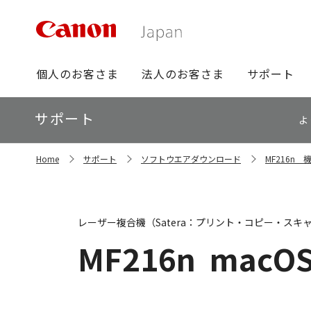
グ
個人のお客さま
法人のお客さま
サポート
ロ
ー
ロ
サポート
バ
よ
ー
ル
カ
ナ
サ
ル
Home
サポート
ソフトウエアダウンロード
MF216n
イ
ビ
ナ
ト
ビ
内
の
現
レーザー複合機（Satera：プリント・コピー・スキ
在
位
MF216n
macOS
置