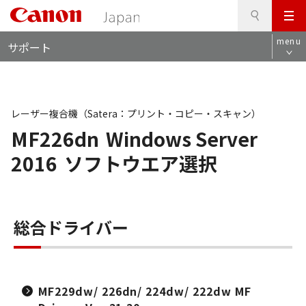
検
このページの本文へ
メ
索
ロ
ニ
menu
サポート
ー
ュ
カ
ー
ル
ナ
ビ
レーザー複合機（Satera：プリント・コピー・スキャン）
MF226dn
Windows Server
2016
ソフトウエア選択
総合ドライバー
MF229dw/ 226dn/ 224dw/ 222dw MF