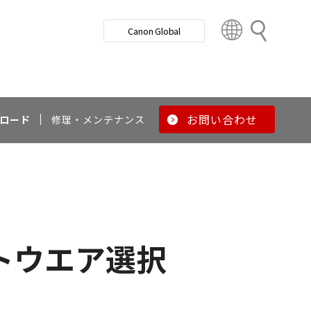
検
Canon Global
索
C
o
u
n
t
r
お問い合わせ
ロード
修理・メンテナンス
y
&
R
e
g
i
o
トウエア選択
n