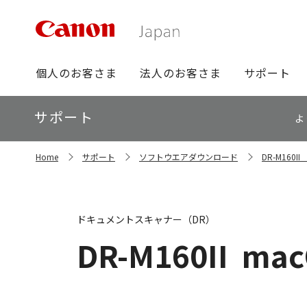
グ
個人のお客さま
法人のお客さま
サポート
ロ
ー
ロ
サポート
バ
よ
ー
ル
カ
ナ
サ
ル
Home
サポート
ソフトウエアダウンロード
DR-M160
イ
ビ
ナ
ト
ビ
内
の
現
ドキュメントスキャナー（DR）
在
位
DR-M160II
macO
置