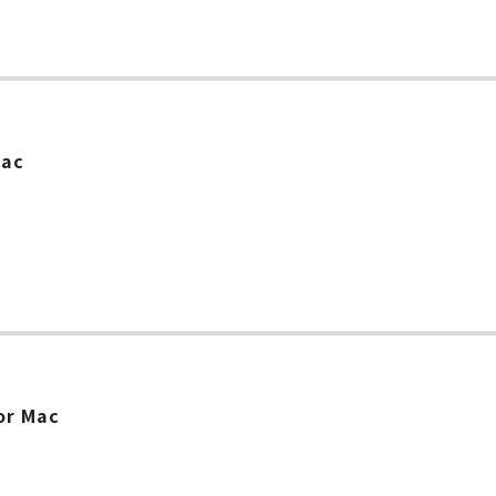
Mac
or Mac