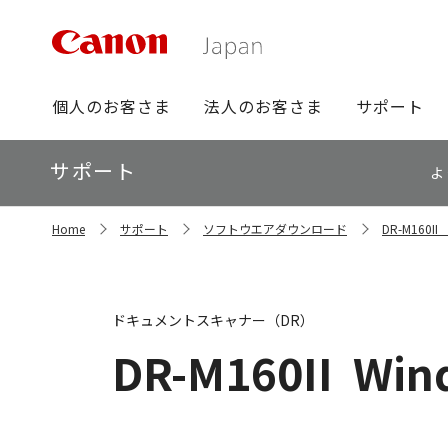
グ
個人のお客さま
法人のお客さま
サポート
ロ
ー
ロ
サポート
バ
よ
ー
ル
カ
ナ
サ
ル
Home
サポート
ソフトウエアダウンロード
DR-M160
イ
ビ
ナ
ト
ビ
内
の
現
ドキュメントスキャナー（DR）
在
位
DR-M160II
Win
置