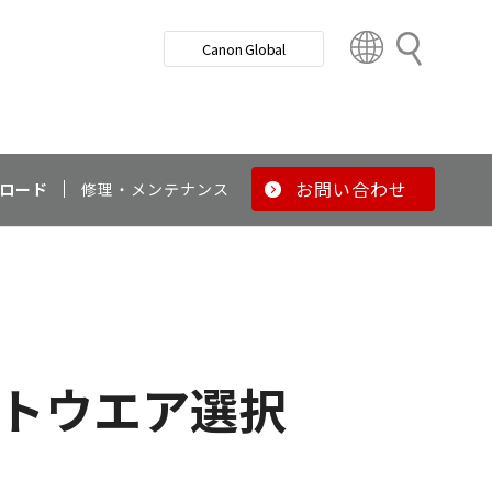
検
Canon Global
索
C
o
u
n
t
r
お問い合わせ
ロード
修理・メンテナンス
y
&
R
e
g
i
o
トウエア選択
n