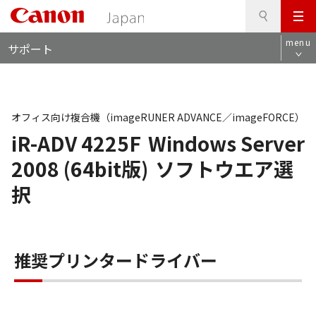
検
このページの本文へ
メ
索
ロ
ニ
menu
サポート
ー
ュ
カ
ー
ル
ナ
ビ
オフィス向け複合機（imageRUNER ADVANCE／imageFORCE）
iR-ADV 4225F
Windows Server
2008 (64bit版)
ソフトウエア選
択
推奨プリンタードライバー