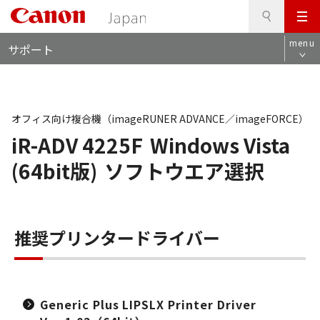
検
このページの本文へ
メ
索
ロ
ニ
menu
サポート
ー
ュ
カ
ー
ル
ナ
ビ
オフィス向け複合機（imageRUNER ADVANCE／imageFORCE）
iR-ADV 4225F
Windows Vista
(64bit版)
ソフトウエア選択
推奨プリンタードライバー
Generic Plus LIPSLX Printer Driver