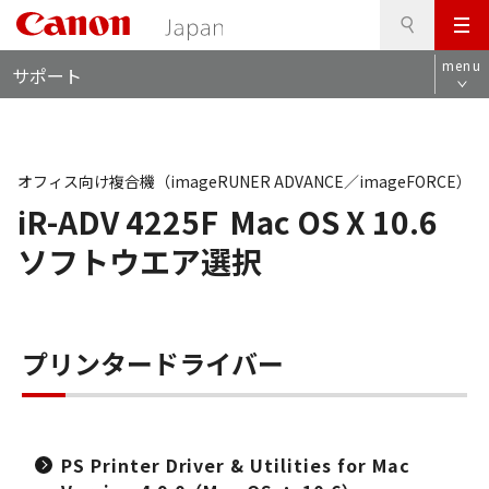
検
このページの本文へ
メ
索
ロ
ニ
menu
サポート
ー
ュ
カ
ー
ル
ナ
ビ
オフィス向け複合機（imageRUNER ADVANCE／imageFORCE）
iR-ADV 4225F
Mac OS X 10.6
ソフトウエア選択
プリンタードライバー
PS Printer Driver & Utilities for Mac