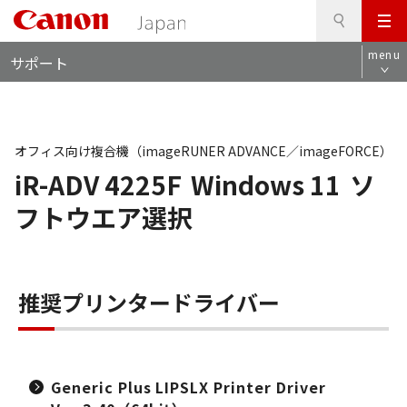
検
このページの本文へ
メ
索
ロ
ニ
menu
サポート
ー
ュ
カ
ー
ル
ナ
ビ
オフィス向け複合機（imageRUNER ADVANCE／imageFORCE）
iR-ADV 4225F
Windows 11
ソ
フトウエア選択
推奨プリンタードライバー
Generic Plus LIPSLX Printer Driver