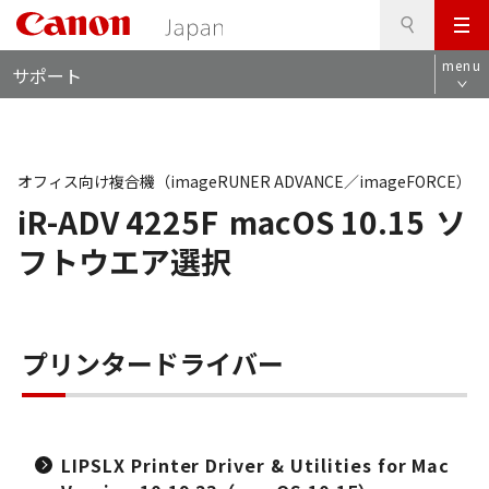
検
このページの本文へ
メ
索
ロ
ニ
menu
サポート
ー
ュ
カ
ー
ル
ナ
ビ
オフィス向け複合機（imageRUNER ADVANCE／imageFORCE）
iR-ADV 4225F
macOS 10.15
ソ
フトウエア選択
プリンタードライバー
LIPSLX Printer Driver & Utilities for Mac