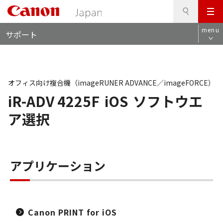
検
このページの本文へ
メ
索
ロ
ニ
menu
サポート
ー
ュ
カ
ー
ル
ナ
ビ
オフィス向け複合機（imageRUNER ADVANCE／imageFORCE）
iR-ADV 4225F
iOS
ソフトウエ
ア選択
アプリケーション
Canon PRINT for iOS