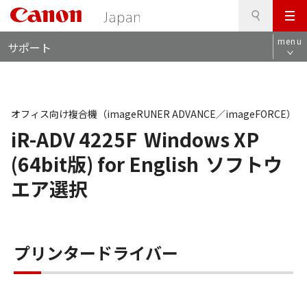
検
このページの本文へ
メ
索
ロ
ニ
menu
サポート
ー
ュ
カ
ー
ル
ナ
ビ
オフィス向け複合機（imageRUNER ADVANCE／imageFORCE）
iR-ADV 4225F
Windows XP
(64bit版) for English
ソフトウ
エア選択
プリンタードライバー