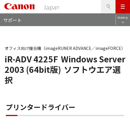
検
このページの本文へ
メ
索
ロ
ニ
menu
サポート
ー
ュ
カ
ー
ル
ナ
ビ
オフィス向け複合機（imageRUNER ADVANCE／imageFORCE）
iR-ADV 4225F
Windows Server
2003 (64bit版)
ソフトウエア選
択
プリンタードライバー