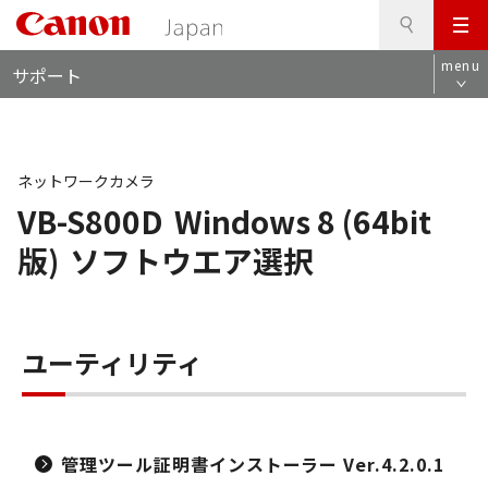
検
このページの本文へ
メ
索
ロ
ニ
menu
サポート
ー
ュ
カ
ー
ル
ナ
ビ
ネットワークカメラ
VB-S800D
Windows 8 (64bit
版)
ソフトウエア選択
ユーティリティ
管理ツール証明書インストーラー Ver.4.2.0.1