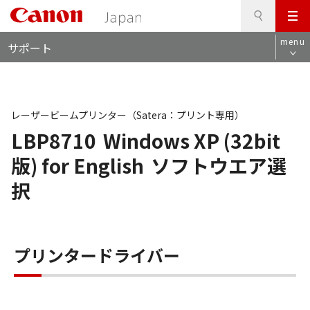
検
このページの本文へ
メ
索
ロ
ニ
menu
サポート
ー
ュ
カ
ー
ル
ナ
ビ
レーザービームプリンター（Satera：プリント専用）
LBP8710
Windows XP (32bit
版) for English
ソフトウエア選
択
プリンタードライバー