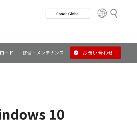
検
Canon Global
索
C
o
u
n
t
r
お問い合わせ
ロード
修理・メンテナンス
y
&
R
e
g
i
o
indows 10
n