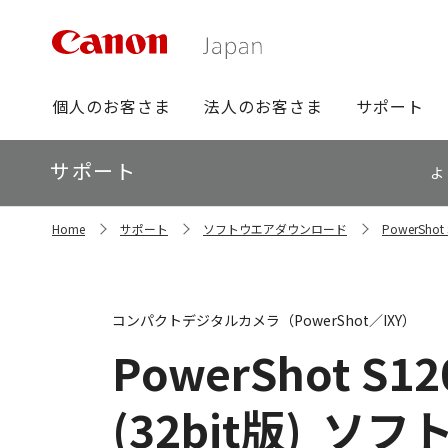
グ
個人のお客さま
法人のお客さま
サポート
ロ
ー
ロ
サポート
バ
よ
ー
ル
カ
ナ
サ
ル
Home
サポート
ソフトウエアダウンロード
PowerSho
イ
ビ
ナ
ト
ビ
内
の
現
コンパクトデジタルカメラ（PowerShot／IXY）
在
位
PowerShot S12
置
(32bit版)
ソフ