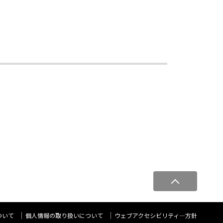
ペ
ー
ジ
ト
ついて
個人情報の取り扱いについて
ウェブアクセシビリティ―方針