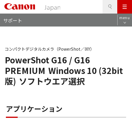
検
このページの本文へ
メ
索
ロ
ニ
menu
サポート
ー
ュ
カ
ー
ル
ナ
ビ
コンパクトデジタルカメラ（PowerShot／IXY）
PowerShot G16 / G16
PREMIUM
Windows 10 (32bit
版)
ソフトウエア選択
アプリケーション