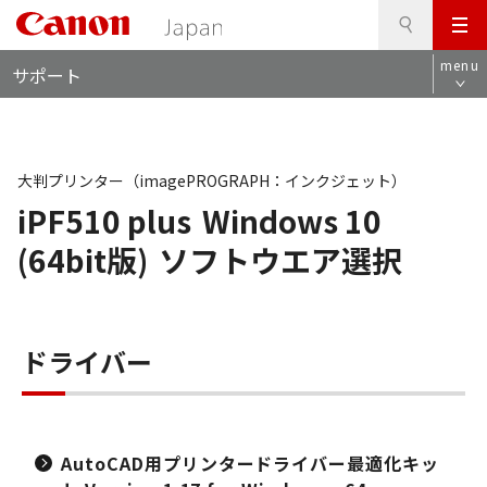
検
このページの本文へ
メ
索
ロ
ニ
menu
サポート
ー
ュ
カ
ー
ル
ナ
ビ
大判プリンター（imagePROGRAPH：インクジェット）
iPF510 plus
Windows 10
(64bit版)
ソフトウエア選択
ドライバー
AutoCAD用プリンタードライバー最適化キッ