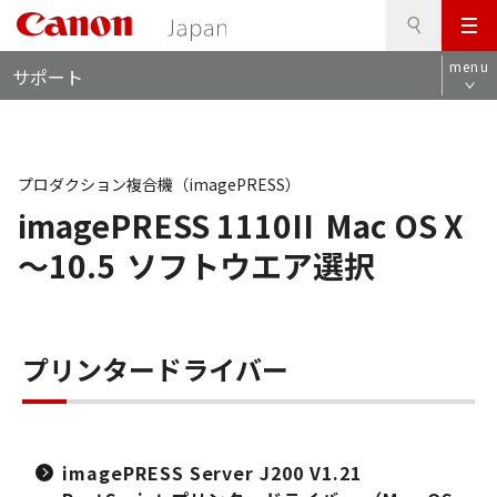
検
このページの本文へ
メ
索
ロ
ニ
menu
サポート
ー
ュ
カ
ー
ル
ナ
ビ
プロダクション複合機（imagePRESS）
imagePRESS 1110II
Mac OS X
～10.5
ソフトウエア選択
プリンタードライバー
imagePRESS Server J200 V1.21