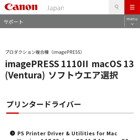
検
このページの本文へ
メ
索
ロ
ニ
menu
サポート
ー
ュ
カ
ー
ル
ナ
ビ
プロダクション複合機（imagePRESS）
imagePRESS 1110II
macOS 13
(Ventura)
ソフトウエア選択
プリンタードライバー
PS Printer Driver & Utilities for Mac