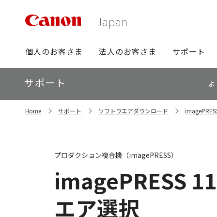
グ
個人のお客さま
法人のお客さま
サポート
ロ
ー
ロ
サポート
バ
よ
ー
ル
カ
ナ
サ
ル
Home
サポート
ソフトウエアダウンロード
imagePR
イ
ビ
ナ
ト
ビ
内
の
現
プロダクション複合機（imagePRESS）
在
位
imagePRESS 11
置
エア選択