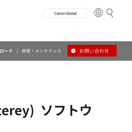
検
Canon Global
索
C
o
u
n
t
r
お問い合わせ
ロード
修理・メンテナンス
y
&
R
e
g
i
o
erey)
ソフトウ
n