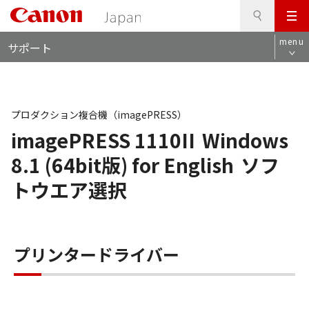
検
このページの本文へ
メ
索
ロ
ニ
menu
サポート
ー
ュ
カ
ー
ル
ナ
ビ
プロダクション複合機（imagePRESS）
imagePRESS 1110II
Windows
8.1 (64bit版) for English
ソフ
トウエア選択
プリンタードライバー