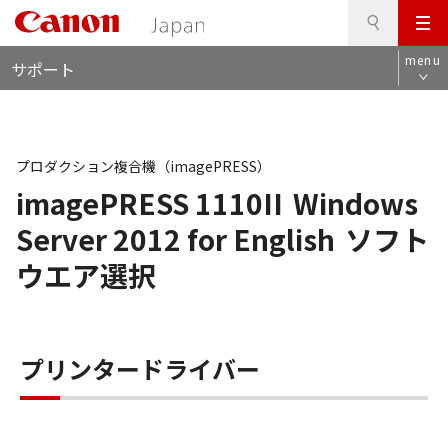
検
このページの本文へ
メ
索
ロ
ニ
menu
サポート
ー
ュ
カ
ー
ル
ナ
ビ
プロダクション複合機（imagePRESS）
imagePRESS 1110II
Windows
Server 2012 for English
ソフト
ウエア選択
プリンタードライバー