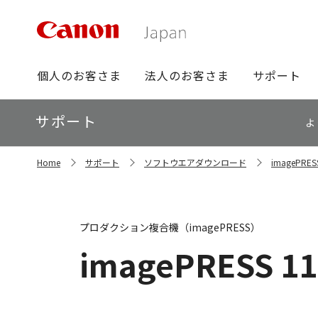
グ
個人のお客さま
法人のお客さま
サポート
ロ
ー
ロ
サポート
バ
よ
ー
ル
カ
ナ
サ
ル
Home
サポート
ソフトウエアダウンロード
imagePR
イ
ビ
ナ
ト
ビ
内
の
現
プロダクション複合機（imagePRESS）
在
位
imagePRESS 11
置