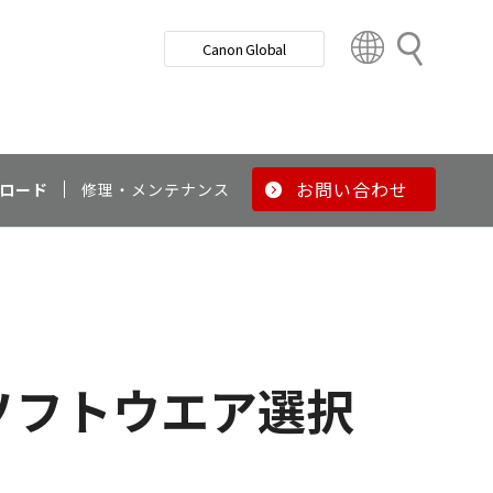
検
Canon Global
索
C
o
u
n
t
r
お問い合わせ
ロード
修理・メンテナンス
y
&
R
e
g
i
o
ソフトウエア選択
n