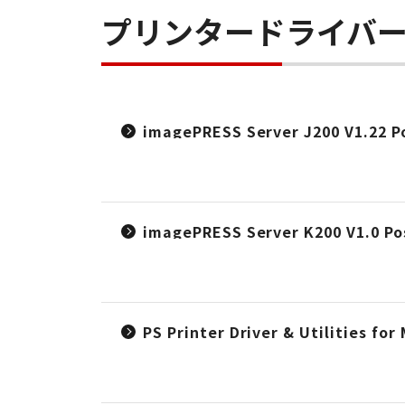
プリンタードライバ
imagePRESS Server J200 V1.2
imagePRESS Server K200 V1.
PS Printer Driver & Utilities f