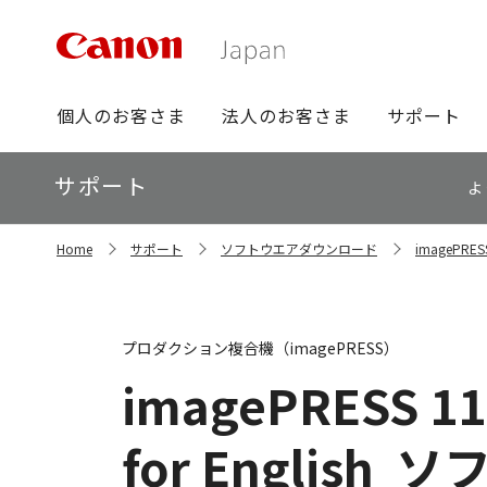
グ
個人のお客さま
法人のお客さま
サポート
ロ
ー
ロ
サポート
バ
よ
ー
ル
カ
ナ
サ
ル
Home
サポート
ソフトウエアダウンロード
imagePR
イ
ビ
ナ
ト
ビ
内
の
現
プロダクション複合機（imagePRESS）
在
位
imagePRESS 11
置
for English
ソ