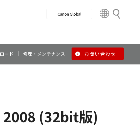
検
Canon Global
索
C
o
u
n
t
r
お問い合わせ
ロード
修理・メンテナンス
y
&
R
e
g
i
o
 2008 (32bit版)
n