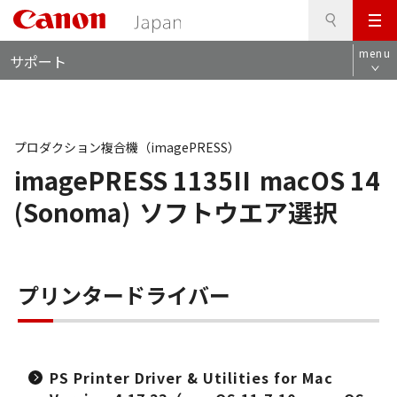
検
このページの本文へ
メ
索
ロ
ニ
menu
サポート
ー
ュ
カ
ー
ル
ナ
ビ
プロダクション複合機（imagePRESS）
imagePRESS 1135II
macOS 14
(Sonoma)
ソフトウエア選択
プリンタードライバー
PS Printer Driver & Utilities for Mac