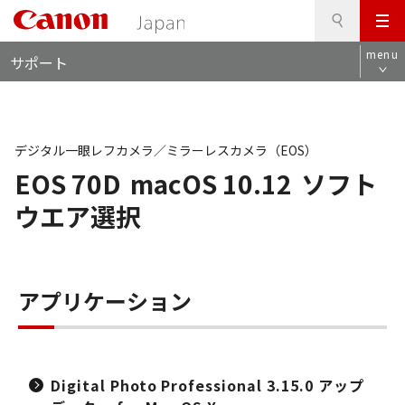
検
このページの本文へ
メ
索
ロ
ニ
menu
サポート
ー
ュ
カ
ー
ル
ナ
ビ
デジタル一眼レフカメラ／ミラーレスカメラ（EOS）
EOS 70D
macOS 10.12
ソフト
ウエア選択
アプリケーション
Digital Photo Professional 3.15.0 アップ