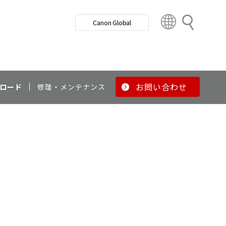
検
Canon Global
索
C
o
u
n
t
r
お問い合わせ
ロード
修理・メンテナンス
y
&
R
e
g
i
o
n