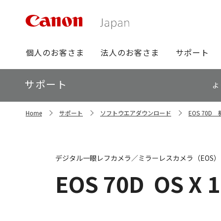
グ
個人のお客さま
法人のお客さま
サポート
ロ
ー
ロ
サポート
バ
よ
ー
ル
カ
ナ
サ
ル
Home
サポート
ソフトウエアダウンロード
EOS 70
イ
ビ
ナ
ト
ビ
内
の
現
デジタル一眼レフカメラ／ミラーレスカメラ（EOS）
在
位
EOS 70D
OS X 1
置