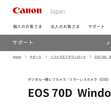
グ
個人のお客さま
法人のお客さま
サポート
ロ
ー
ロ
サポート
バ
よ
ー
ル
カ
ナ
サ
ル
Home
サポート
ソフトウエアダウンロード
EOS 70
イ
ビ
ナ
ト
ビ
内
の
現
デジタル一眼レフカメラ／ミラーレスカメラ（EOS）
在
位
EOS 70D
Windo
置