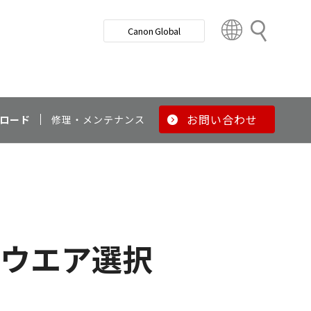
検
Canon Global
索
C
o
u
n
t
r
お問い合わせ
ロード
修理・メンテナンス
y
&
R
e
g
i
o
ウエア選択
n