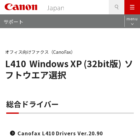
検
このページの本文へ
メ
索
ロ
ニ
menu
サポート
ー
ュ
カ
ー
ル
ナ
ビ
オフィス向けファクス（CanoFax）
L410
Windows XP (32bit版)
ソ
フトウエア選択
総合ドライバー
Canofax L410 Drivers Ver.20.90