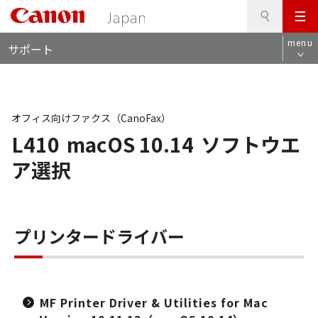
検
このページの本文へ
メ
索
ロ
ニ
menu
サポート
ー
ュ
カ
ー
ル
ナ
ビ
オフィス向けファクス（CanoFax）
L410
macOS 10.14
ソフトウエ
ア選択
プリンタードライバー
MF Printer Driver & Utilities for Mac