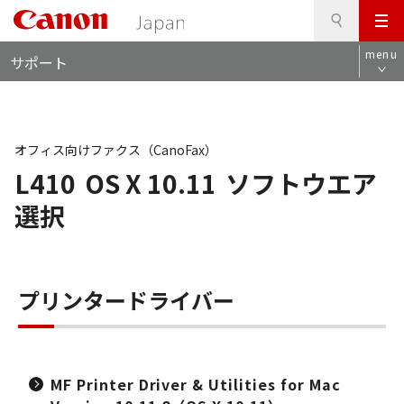
検
このページの本文へ
メ
索
ロ
ニ
menu
サポート
ー
ュ
カ
ー
ル
ナ
ビ
オフィス向けファクス（CanoFax）
L410
OS X 10.11
ソフトウエア
選択
プリンタードライバー
MF Printer Driver & Utilities for Mac