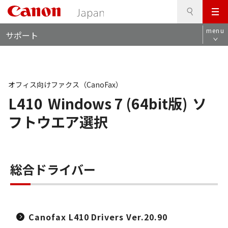
検
このページの本文へ
メ
索
ロ
ニ
menu
サポート
ー
ュ
カ
ー
ル
ナ
ビ
オフィス向けファクス（CanoFax）
L410
Windows 7 (64bit版)
ソ
フトウエア選択
総合ドライバー
Canofax L410 Drivers Ver.20.90