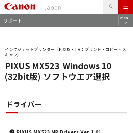
検
このページの本文へ
メ
索
ロ
ニ
menu
サポート
ー
ュ
カ
ー
ル
ナ
ビ
インクジェットプリンター（PIXUS・TR：プリント・コピー・ス
キャン）
PIXUS MX523
Windows 10
(32bit版)
ソフトウエア選択
ドライバー
PIXUS MX523 MP Drivers Ver.1.01