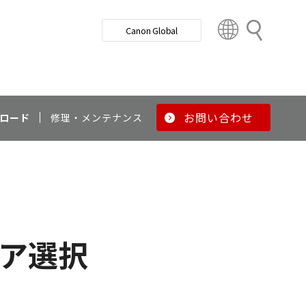
検
Canon Global
索
C
o
u
n
t
r
お問い合わせ
ロード
修理・メンテナンス
y
&
R
e
g
i
o
ア選択
n