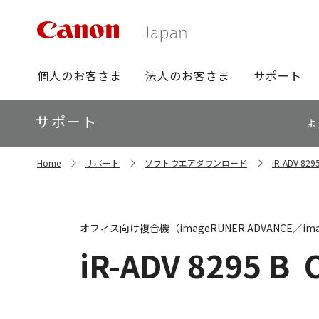
グ
個人のお客さま
法人のお客さま
サポート
ロ
ー
ロ
サポート
バ
よ
ー
ル
カ
ナ
サ
ル
Home
サポート
ソフトウエアダウンロード
iR-ADV 
イ
ビ
ナ
ト
ビ
内
の
現
オフィス向け複合機（imageRUNER ADVANCE／ima
在
位
iR-ADV 8295 B
置