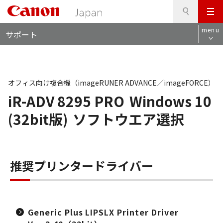
検
このページの本文へ
メ
索
ロ
ニ
menu
サポート
ー
ュ
カ
ー
ル
ナ
ビ
オフィス向け複合機（imageRUNER ADVANCE／imageFORCE）
iR-ADV 8295 PRO
Windows 10
(32bit版)
ソフトウエア選択
推奨プリンタードライバー
Generic Plus LIPSLX Printer Driver