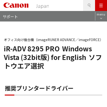
検
このページの本文へ
メ
索
ロ
ニ
menu
サポート
ー
ュ
カ
ー
ル
ナ
ビ
オフィス向け複合機（imageRUNER ADVANCE／imageFORCE）
iR-ADV 8295 PRO
Windows
Vista (32bit版) for English
ソフ
トウエア選択
推奨プリンタードライバー