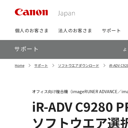
グ
個人のお客さま
法人のお客さま
サポート
ロ
ー
ロ
サポート
バ
よ
ー
ル
カ
ナ
サ
ル
Home
サポート
ソフトウエアダウンロード
iR-ADV 
イ
ビ
ナ
ト
ビ
内
の
現
オフィス向け複合機（imageRUNER ADVANCE／ima
在
位
iR-ADV C9280 
置
ソフトウエア選