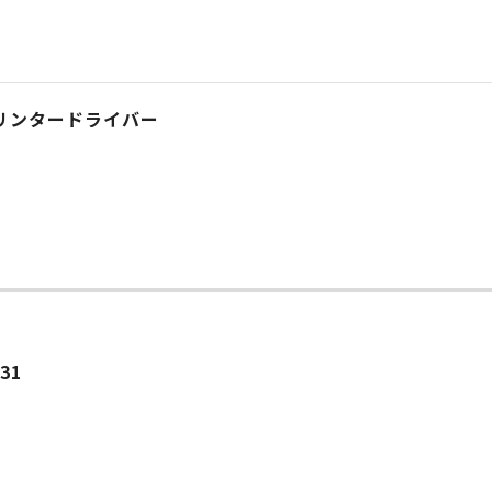
iptプリンタードライバー
ー
.31