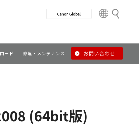
検
Canon Global
索
C
o
u
n
t
r
お問い合わせ
ロード
修理・メンテナンス
y
&
R
e
g
i
o
008 (64bit版)
n