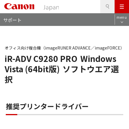
検
このページの本文へ
メ
索
ロ
ニ
menu
サポート
ー
ュ
カ
ー
ル
ナ
ビ
オフィス向け複合機（imageRUNER ADVANCE／imageFORCE）
iR-ADV C9280 PRO
Windows
Vista (64bit版)
ソフトウエア選
択
推奨プリンタードライバー