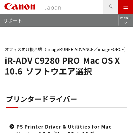
検
このページの本文へ
メ
索
ロ
ニ
menu
サポート
ー
ュ
カ
ー
ル
ナ
ビ
オフィス向け複合機（imageRUNER ADVANCE／imageFORCE）
iR-ADV C9280 PRO
Mac OS X
10.6
ソフトウエア選択
プリンタードライバー
PS Printer Driver & Utilities for Mac