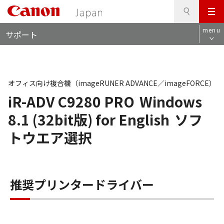
検
このページの本文へ
メ
索
ロ
ニ
menu
サポート
ー
ュ
カ
ー
ル
ナ
ビ
オフィス向け複合機（imageRUNER ADVANCE／imageFORCE）
iR-ADV C9280 PRO
Windows
8.1 (32bit版) for English
ソフ
トウエア選択
推奨プリンタードライバー