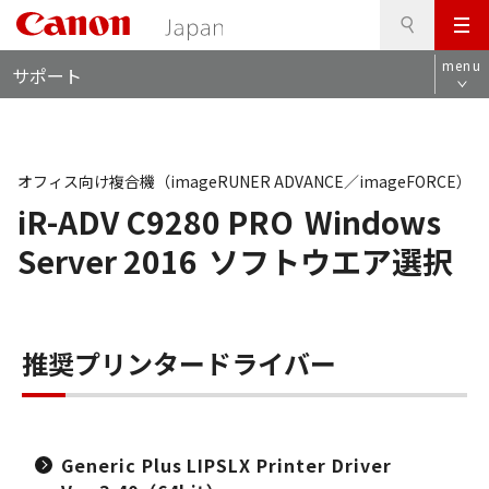
検
このページの本文へ
メ
索
ロ
ニ
menu
サポート
ー
ュ
カ
ー
ル
ナ
ビ
オフィス向け複合機（imageRUNER ADVANCE／imageFORCE）
iR-ADV C9280 PRO
Windows
Server 2016
ソフトウエア選択
推奨プリンタードライバー
Generic Plus LIPSLX Printer Driver