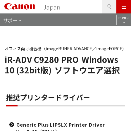
検
このページの本文へ
メ
索
ロ
ニ
menu
サポート
ー
ュ
カ
ー
ル
ナ
ビ
オフィス向け複合機（imageRUNER ADVANCE／imageFORCE）
iR-ADV C9280 PRO
Windows
10 (32bit版)
ソフトウエア選択
推奨プリンタードライバー
Generic Plus LIPSLX Printer Driver