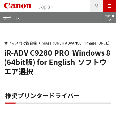
検
このページの本文へ
メ
索
ロ
ニ
menu
サポート
ー
ュ
カ
ー
ル
ナ
ビ
オフィス向け複合機（imageRUNER ADVANCE／imageFORCE）
iR-ADV C9280 PRO
Windows 8
(64bit版) for English
ソフトウ
エア選択
推奨プリンタードライバー