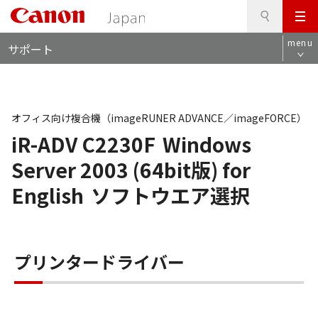
検
このページの本文へ
メ
索
ロ
ニ
menu
サポート
ー
ュ
カ
ー
ル
ナ
ビ
オフィス向け複合機（imageRUNER ADVANCE／imageFORCE）
iR-ADV C2230F
Windows
Server 2003 (64bit版) for
English
ソフトウエア選択
プリンタードライバー