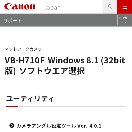
検
このページの本文へ
メ
索
ロ
ニ
menu
サポート
ー
ュ
カ
ー
ル
ナ
ビ
ネットワークカメラ
VB-H710F
Windows 8.1 (32bit
版)
ソフトウエア選択
ユーティリティ
カメラアングル設定ツール Ver. 4.0.1